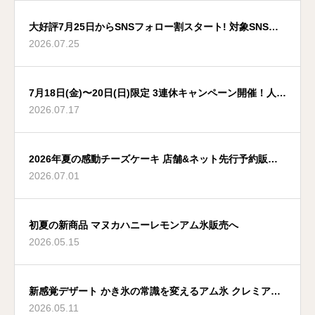
大好評7月25日からSNSフォロー割スタート! 対象SNS拡
2026.07.25
大へ 夏はアムカフェでいこう
7月18日(金)〜20日(日)限定 3連休キャンペーン開催！人気
2026.07.17
のアムスイーツがお得に
2026年夏の感動チーズケーキ 店舗&ネット先行予約販売
2026.07.01
スタートへ
初夏の新商品 マヌカハニーレモンアム氷販売へ
2026.05.15
新感覚デザート かき氷の常識を変えるアム氷 クレミアと
2026.05.11
氷のコラボ発売へ