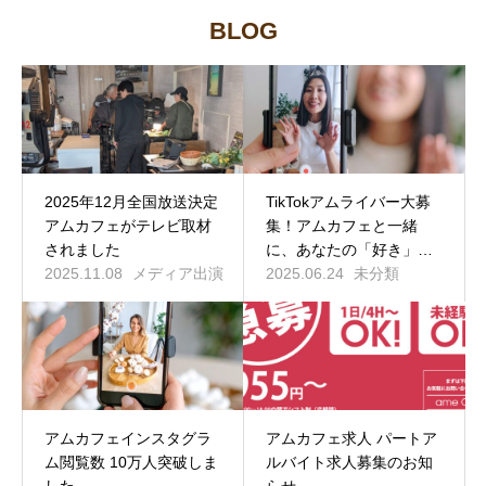
BLOG
2025年12月全国放送決定
TikTokアムライバー大募
アムカフェがテレビ取材
集！アムカフェと一緒
されました
に、あなたの「好き」を
2025.11.08
メディア出演
発信しませんか？
2025.06.24
未分類
アムカフェインスタグラ
アムカフェ求人 パートア
ム閲覧数 10万人突破しま
ルバイト求人募集のお知
した
らせ