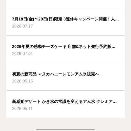
7月18日(金)〜20日(日)限定 3連休キャンペーン開催！人気
2026.07.17
のアムスイーツがお得に
2026年夏の感動チーズケーキ 店舗&ネット先行予約販売
2026.07.01
スタートへ
初夏の新商品 マヌカハニーレモンアム氷販売へ
2026.05.15
新感覚デザート かき氷の常識を変えるアム氷 クレミアと
2026.05.11
氷のコラボ発売へ